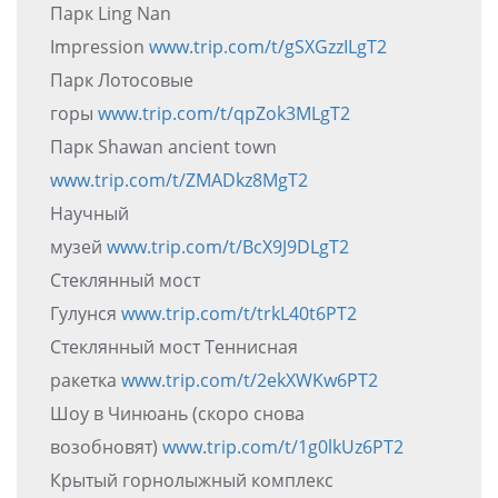
Парк Ling Nan
Impression
www.trip.com/t/gSXGzzILgT2
Парк Лотосовые
горы
www.trip.com/t/qpZok3MLgT2
Парк Shawan ancient town
www.trip.com/t/ZMADkz8MgT2
Научный
музей
www.trip.com/t/BcX9J9DLgT2
Стеклянный мост
Гулунся
www.trip.com/t/trkL40t6PT2
Стеклянный мост Теннисная
ракетка
www.trip.com/t/2ekXWKw6PT2
Шоу в Чинюань (скоро снова
возобновят)
www.trip.com/t/1g0lkUz6PT2
Крытый горнолыжный комплекс