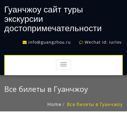
Гуанчжоу сайт туры
экскурсии
достопримечательности
info@guangzhou.ru
Wechat id: iurlov
TOGGLE
NAVIGATION
Все билеты в Гуанчжоу
Home
Все билеты в Гуанчжоу