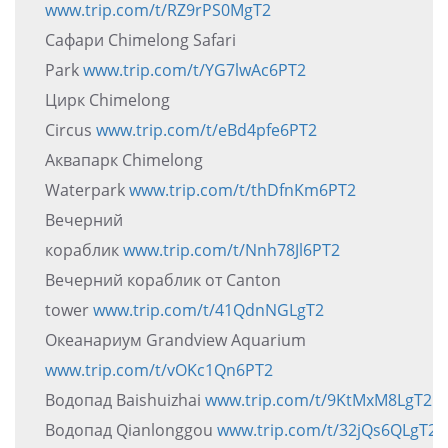
www.trip.com/t/RZ9rPS0MgT2
Сафари Chimelong Safari
Park
www.trip.com/t/YG7lwAc6PT2
Цирк Chimelong
Circus
www.trip.com/t/eBd4pfe6PT2
Аквапарк Chimelong
Waterpark
www.trip.com/t/thDfnKm6PT2
Вечерний
кораблик
www.trip.com/t/Nnh78Jl6PT2
Вечерний кораблик от Canton
tower
www.trip.com/t/41QdnNGLgT2
Океанариум Grandview Aquarium
www.trip.com/t/vOKc1Qn6PT2
Водопад Baishuizhai
www.trip.com/t/9KtMxM8LgT2
Водопад Qianlonggou
www.trip.com/t/32jQs6QLgT2