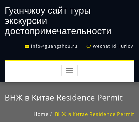
Гуанчжоу сайт туры
экскурсии
достопримечательности
info@guangzhou.ru
Wechat id: iurlov
TOGGLE
NAVIGATION
ВНЖ в Китае Residence Permit
Home
ВНЖ в Китае Residence Permit