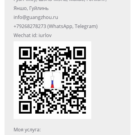
Яншо, Гуйлинь
info@guangzhou.ru
+79268278273 (WhatsApp, Telegram)
Wechat id: iurlov
Моя услуга: