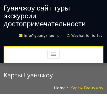
Гуанчжоу сайт туры
экскурсии
достопримечательности
info@guangzhou.ru
Wechat id: iurlov
TOGGLE
NAVIGATION
Карты Гуанчжоу
Home
Карты Гуанчжоу