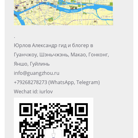
.
Юрлов Александр гид и блогер в
Гуанчжоу, Шэньчжэнь, Макао, Гонконг,
Яншо, Гуйлинь
info@guangzhou.ru
+79268278273 (WhatsApp, Telegram)
Wechat id: iurlov