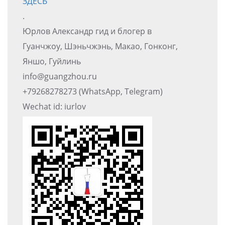
ЗДЕСЬ
.
Юрлов Александр гид и блогер в
Гуанчжоу, Шэньчжэнь, Макао, Гонконг,
Яншо, Гуйлинь
info@guangzhou.ru
+79268278273 (WhatsApp, Telegram)
Wechat id: iurlov