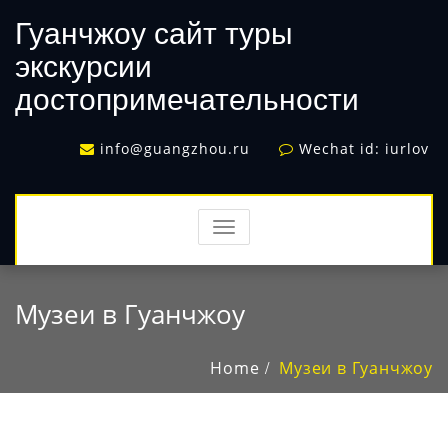
Гуанчжоу сайт туры
экскурсии
достопримечательности
info@guangzhou.ru
Wechat id: iurlov
TOGGLE
NAVIGATION
Музеи в Гуанчжоу
Home
Музеи в Гуанчжоу