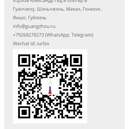
Юрлов Александр гид и блогер в
Гуанчжоу, Шэньчжэнь, Макао, Гонконг,
Яншо, Гуйлинь
info@guangzhou.ru
+79268278273 (WhatsApp, Telegram)
Wechat id: iurlov