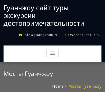
Гуанчжоу сайт туры
экскурсии
достопримечательности
info@guangzhou.ru
Wechat id: iurlov
TOGGLE
NAVIGATION
Мосты Гуанчжоу
Home
Мосты Гуанчжоу